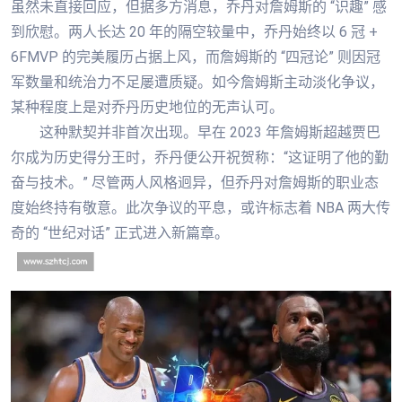
虽然未直接回应，但据多方消息，乔丹对詹姆斯的 “识趣” 感
到欣慰。两人长达 20 年的隔空较量中，乔丹始终以 6 冠 +
6FMVP 的完美履历占据上风，而詹姆斯的 “四冠论” 则因冠
军数量和统治力不足屡遭质疑。如今詹姆斯主动淡化争议，
某种程度上是对乔丹历史地位的无声认可。
这种默契并非首次出现。早在 2023 年詹姆斯超越贾巴
尔成为历史得分王时，乔丹便公开祝贺称：“这证明了他的勤
奋与技术。” 尽管两人风格迥异，但乔丹对詹姆斯的职业态
度始终持有敬意。此次争议的平息，或许标志着 NBA 两大传
奇的 “世纪对话” 正式进入新篇章。