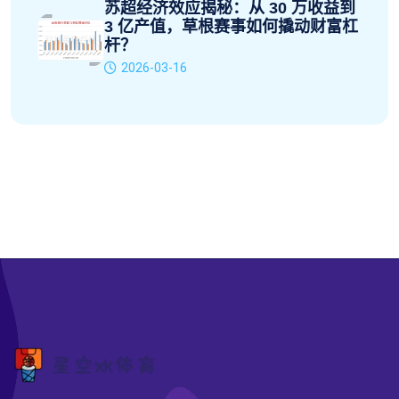
苏超经济效应揭秘：从 30 万收益到
3 亿产值，草根赛事如何撬动财富杠
杆？
2026-03-16