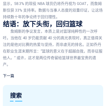
显示，58.3% 的现役 NBA 球员仍将乔丹视为 GOAT，而詹姆
斯仅获 33% 支持率。数据与当事人态度的双重印证，让这场
持续数十年的争论终于回归理性。
结语：放下头衔，回归篮球
詹姆斯的争议发言，本质上是对篮球纯粹性的一次呼
吁。当他在 40 岁仍能贡献 40 分的高光表现时，真正值得关
注的是他对比赛的热爱与坚持，而非虚无的排名。正如乔丹
在职业生涯末期所言：“篮球的意义在于超越自我，而非征服
他人。” 或许，这才是两位传奇留给篮球世界最宝贵的遗
产。
下一篇
搜索